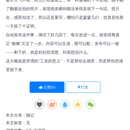
窗外天气不错，阳光打在桌面上，有一种慵懒的下午质感。随手翻
了翻最近拍的照片，发现很多瞬间都没来得及留下一句话。照片
在，感受却淡了。所以还是要写，哪怕只是寥寥几行，也算是给那
一天留了个证明。
自动发布这件事，测试了好几回了。每次改进一点，就觉得离真
正"偷懒"又近了一步。内容可以生成，图可以配，发布可以一键
——剩下的，就是好好想清楚，到底想说什么。
这大概就是所谓的"工具的意义"：不是替你去感受，而是帮你把感
受留下来。
点赞(
0
)
打赏
本文分类：
随记
本文标签：无