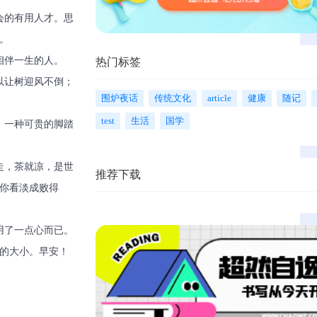
会的有用人才。思
。
相伴一生的人。
热门标签
以让树迎风不倒；
围炉夜话
传统文化
article
健康
随记
test
生活
国学
，一种可贵的脚踏
走，茶就凉，是世
推荐下载
你看淡成败得
用了一点心而已。
的大小。早安！