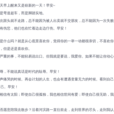
每天早上醒来又是崭新的一天！早安~
不是弯道超车，而是脚踏实地。
一次跟头就不走路，总不能因为被人出卖就不交朋友，总不能因为一次失
有伤悲，他们也在忙着边走边疗伤。早安！
情是什么吗？就是从心底里喜欢你，觉得你的一举一动都很亲切，不喜欢
，但是还是喜欢你。
欢严重的事，不能轻易说出口。但我就是要说，我爱你。如果不能让你动
耻辱，不能说真话是时代的耻辱。早安！
大声痛哭的时候。再会计划的人生，也会有遭遇变量无力的时候。看到自
自己。早安！
也相信有太阳；即使自己很孤独，我也相信世间有爱；即使自己很无助，
是否愿意陪我去散步？沿着河滨路一直往前走，走到世界的尽头，走到我