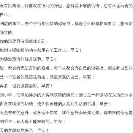
没有距离感，好像就在彼此的身边。总有说不够的话语，总有不谋而合的
自己！
有利益的东西，整个宇宙都会协助你完成，就是心量心胸格局要大，想法
强大的。
但你的温柔只有我能体会到。
是把别人喝咖啡的功夫都用在了工作上。早安！
，为随波逐流的轻舟送葬。早安！
心酸，都会有无法言说的艰难，每个人都会有自己的泪要擦，都会有自己
己一个宽容的微笑往前走，做最真实的自己。早安！
折再多，也要微笑面对。早安！
夜的小伞，使漂泊异乡的人得到亲情的荫庇；爱心是一杯泼洒在头顶的冰
衔含在嘴里的奶糖，使久饮黄连的人尝到生活的甘甜。早安！
明天是未知的意外，你永远不知道，哪个意外会最先到来。你未来的命运
的手里，别人是不能左右的。早安！
明天的梦想黯然失色！早安！