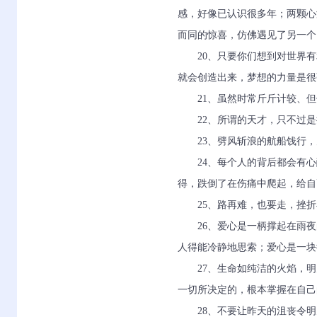
感，好像已认识很多年；两颗心
而同的惊喜，仿佛遇见了另一个
20、只要你们想到对世界
就会创造出来，梦想的力量是很
21、虽然时常斤斤计较、
22、所谓的天才，只不过
23、劈风斩浪的航船饯行
24、每个人的背后都会有
得，跌倒了在伤痛中爬起，给自
25、路再难，也要走，挫
26、爱心是一柄撑起在雨
人得能冷静地思索；爱心是一块
27、生命如纯洁的火焰，
一切所决定的，根本掌握在自己
28、不要让昨天的沮丧令