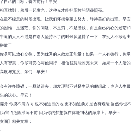
为了自己的目标，奋力前行！早安！
们相互找到，然后一起发光，这种光才能把压榨的阴霾照亮。
会在最不经意的时候出现。让我们怀揣希望去努力，静待美好的出现。早安
大的困难，是迷茫。你的问题，不是穷，不是没钱，而是自己内心的迷茫
牛逼的人只不过是在别人坚持不了的时候多坚持了一下，在别人不敢迈出
拼敢干！
，你尽可以放心交往，因为优秀的人散发正能量！如果一个人有德行，你
人有智慧，你尽可安心与他同行，相信智慧能照亮未来！如果一个人活的
高度与宽度。亲们～早安！
为会有许多障碍，一旦踏进去，却发现那不过是生活的假想敌，也许人生
头的决心。早安！
扁舟 你摸不清方向 也不知道目的地 更不知道前方是否有危险 当然你也
因为害怕危险滞留不前 因为你的梦想就在你能到达的海岸上。早安～
友圈】相关文章：
5