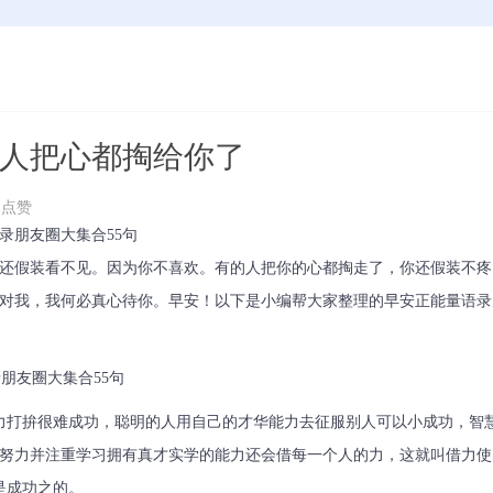
的人把心都掏给你了
 点赞
语录朋友圈大集合55句
还假装看不见。因为你不喜欢。有的人把你的心都掏走了，你还假装不疼
对我，我何必真心待你。早安！以下是小编帮大家整理的早安正能量语录朋
力打拚很难成功，聪明的人用自己的才华能力去征服别人可以小成功，智
努力并注重学习拥有真才实学的能力还会借每一个人的力，这就叫借力使
是成功之的。