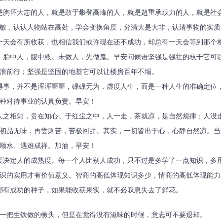
是胸怀大志的人，就是敢于攀登高峰的人，就是超重承载力的人，就是社
敏，认认人物站在高处，学会变换角度，分清大是大非，认清事物的实质
一天会有所收获，也相信我们或许现在还不成功，却总有一天会等到那个
。胎中人，腹中毁。未做人，先做鬼。早安问候语坚强是强壮的枝干它可
浪前行；坚强是坚固的地基它可以让楼房百年不塌。
得事，并不是浑浑噩噩，碌碌无为，虚度人生，而是一种人生的准确定位
种对待事业的认真负责。早安！
人之相知，贵在知心。于红尘之中，人一走，茶就凉，是自然规律；人没
初品无味，再尝则苦，苦极回甜。其实，一切皆出于心，心静自然凉。当
顺水、遇难成祥。加油，早安！
度决定人的成熟度。每一个人比别人成功，只不过是多学了一点知识，多
识的实用才有价值意义。智商的高低体现知识多少，情商的高低体现能力
都有成功的种子，如果能收获果实，就不必叹息失去了鲜花。
咬一把生铁做的橛头，但是在觉得没有滋味的时候，意志可不要退却。