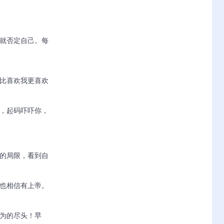
败就否定自己。每
你比喜欢我更喜欢
心，起码吓吓你，
己的局限，看到自
我也相信有上帝。
认为的尽头！早