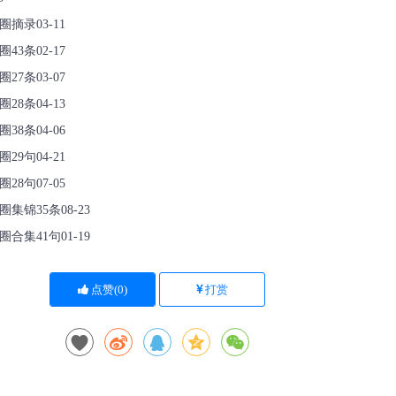
摘录03-11
3条02-17
7条03-07
8条04-13
8条04-06
9句04-21
8句07-05
锦35条08-23
集41句01-19
点赞(
0
)
打赏