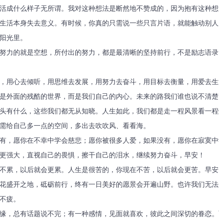
，活成什么样子无所谓。我对这种想法是断然地不赞成的，因为抱有这种
生活本身失去意义。有时候，你真的只需说一些只言片语，就能触动别人
阳光里。
不努力的就是空想，所付出的努力，都是最清晰的坚持前行，不是励志语
跑，用心去倾听，用思维去发展，用努力去奋斗，用目标去衡量，用爱去生
不是外面的残酷的世界，而是我们自己的内心。未来的路我们谁也说不清
头有什么，这些我们都无从知晓。人生如此，我们都是走一程风景看一程
需给自己多一点的空间，多出去吹吹风、看看海。
没有，愿你在不幸中学会慈悲；愿你被很多人爱，如果没有，愿你在寂寞
天更强大，直视自己的畏惧，擦干自己的泪水，继续努力奋斗，早安！
在不累，以后就会更累。人生是很苦的，你现在不苦，以后就会更苦。早安
鲜花盛开之地，砥砺前行，终有一日美好的愿景会开遍山野。也许我们无
不疲。
投缘，总有话题说不完；有一种感情，见面就喜欢，彼此之间深切的眷恋