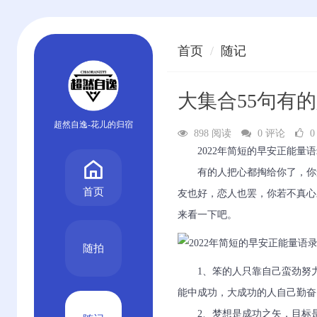
首页
随记
大集合55句有
超然自逸-花儿的归宿
898 阅读
0 评论
0
2022年简短的早安正能量
有的人把心都掏给你了，你
首页
友也好，恋人也罢，你若不真心
来看一下吧。
随拍
1、笨的人只靠自己蛮劲努
能中成功，大成功的人自己勤奋
2、梦想是成功之矢，目标