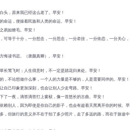
夜白头，原来我已经这么老了。早安！
人的命运，便操着民族和人类的命运。早安！
坠之易如燎毛。早安！
瞧，可等于十分，一分想念，一分思念，一分牵挂，一分依恋，一分关心
首方悔读书迟。（唐颜真卿）。早安！
是草长莺飞时；人生得意时，不一定是踏花归来处。早安！
度的，不论想做什么事，一个人的力量是不够的，人是需要同伴的。早安！
会让自己印象更加深刻，也会让别人少走弯路。早安！
就下了一夜，滴答滴答打上窗棂，像一首悠长的古曲。早安！
太依赖别人，因为即使是你自己的影子，也会有趁着天黑离开你的时候。早
么多，但旅行的意义并不在于拍了多少照片，走了多远的路，而在于旅途