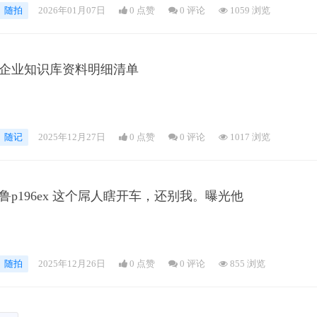
随拍
2026年01月07日
0 点赞
0
评论
1059 浏览
企业知识库资料明细清单
随记
2025年12月27日
0 点赞
0
评论
1017 浏览
鲁p196ex 这个屌人瞎开车，还别我。曝光他
随拍
2025年12月26日
0 点赞
0
评论
855 浏览