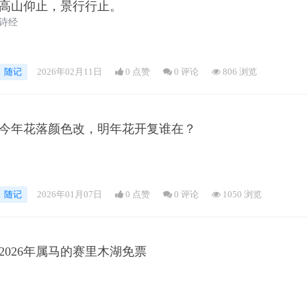
高山仰止，景行行止。
诗经
随记
2026年02月11日
0 点赞
0
评论
806 浏览
今年花落颜色改，明年花开复谁在？
随记
2026年01月07日
0 点赞
0
评论
1050 浏览
2026年属马的赛里木湖免票